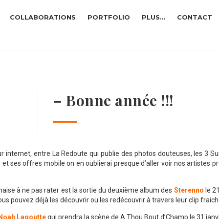
COLLABORATIONS
PORTFOLIO
PLUS…
CONTACT
– Bonne année !!!
internet, entre La Redoute qui publie des photos douteuses, les 3 Sui
et ses offres mobile on en oublierai presque d’aller voir nos artistes pr
naise à ne pas rater est la sortie du deuxième album des
Sterenno
le 21
Vous pouvez déjà les découvrir ou les redécouvrir à travers leur clip frai
Noah Lagoutte
qui prendra la scène de A Thou Bout d’Champ le 31 janvi