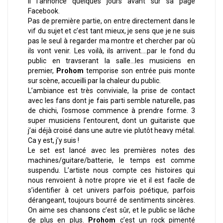
il l’annonce quelques jours avant sur sa page
Facebook.
Pas de première partie, on entre directement dans le
vif du sujet et c’est tant mieux, je sens que je ne suis
pas le seul à regarder ma montre et chercher par où
ils vont venir. Les voilà, ils arrivent….par le fond du
public en travserant la salle…les musiciens en
premier,
Prohom
temporise son entrée puis monte
sur scène, accueilli par la chaleur du public.
L’ambiance est très conviviale, la prise de contact
avec les fans dont je fais parti semble naturelle, pas
de chichi, l’osmose commence à prendre forme. 3
super musiciens l’entourent, dont un guitariste que
j’ai déjà croisé dans une autre vie plutôt heavy métal.
Ca y est, j’y suis !
Le set est lancé avec les premières notes des
machines/guitare/batterie, le temps est comme
suspendu. L’artiste nous compte ces histoires qui
nous renvoient à notre propre vie et il est facile de
s’identifier à cet univers parfois poétique, parfois
dérangeant, toujours bourré de sentiments sincères.
On aime ses chansons c’est sûr, et le public se lâche
de plus en plus.
Prohom
c’est un rock pimenté