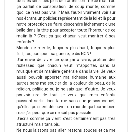
tous les sens, des plus délirantes comme ce matin où
ça parlait de conspiration, de coup monté, comme
quoi ce n’est pas vrai ? Mais faut-il vraiment voir sur
nos écrans un policier, représentant de la loi et là pour
notre protection se faire descendre lâchement d’une
balle dans la tête pour accepter toute l’horreur de ce
matin là ? C’est ça que chacun veut montrer à ses
enfants ?
Monde de merde, toujours plus haut, toujours plus
fort, toujours pour sa gueule, je dis NON !
J’ai envie de vivre ce que j’ai à vivre, profiter des
richesses que chacun veut m’apporter, dans la
musique et de manière générale dans la vie. Je veux
aussi pouvoir apporter ma richesse humaine aux
autres sans me soucier de la couleur de peau, de la
religion, politique ou je ne sais quoi d’autre. Je veux
pouvoir rire de tout, je veux que mes enfants
puissent sortir dans la rue sans que je sois inquiet,
qu’elles puissent découvrir un monde qui tourne bien
mais j’ai peur que ce ne soit pas possible…
J’écris comme ça vient, c’est certainement pas très
structuré mais tans pis.
Ne nous laissons pas aller, restons soudés et ça me