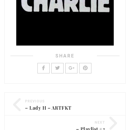
SHARE
PREVIOUS
– Lady H – ARTFKT
NEXT
– Playlist #2