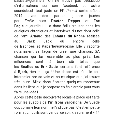
bassiste/guitariste. On ne trouve pas beaucoup
d’informations sur son facebook ou autre
soundcloud, tout juste un EP
Pursuit
sortie début
2014 avec des parties guitare jouées
par
Emilie
alias
Doctor Pepper
et
Fox
Eagle
aujourd’hui. Il a donc fallu creuser dans les
quelques chroniques et interviews du net dont celle
de l’ami
Arnaud
des
Enfants du Rhône
réalisée
au
Jack Jack
ou encore celle
de
Bechoes
et
Paperboyswebzine
. Elle y raconte
notamment sa façon de créer une chanson, SA
chanson qui lui ressemble au plus près. Les
influences sont là bien sûr telles que
les
Beatles
ou
Erik Satie
, certains font référence
à
Bjork
, rien que ça ! Une chose est sûr elle sait
interpeller par sa voix et sa musique que j’ai trouvé
très pure. Allez donc écouter quelques morceaux
dans les liens que je propose en fin d’article pour vous
faire une idée !
Après cette belle découverte locale la place est faite
pour les suédois de
I’m from Barcelona
. De Suède
oui, comme leur nom ne l’indique pas. C’est en petite
formation qu’ils sont venus ce soir, « seulement » 14