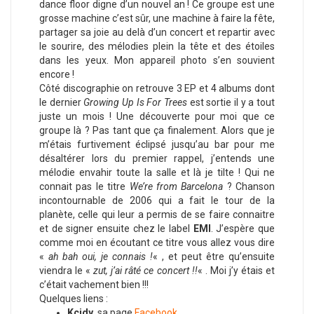
dance floor digne d’un nouvel an ! Ce groupe est une
grosse machine c’est sûr, une machine à faire la fête,
partager sa joie au delà d’un concert et repartir avec
le sourire, des mélodies plein la tête et des étoiles
dans les yeux. Mon appareil photo s’en souvient
encore !
Côté discographie on retrouve 3 EP et 4 albums dont
le dernier
Growing Up Is For Trees
est sortie il y a tout
juste un mois ! Une découverte pour moi que ce
groupe là ? Pas tant que ça finalement. Alors que je
m’étais furtivement éclipsé jusqu’au bar pour me
désaltérer lors du premier rappel, j’entends une
mélodie envahir toute la salle et là je tilte ! Qui ne
connait pas le titre
We’re from Barcelona
? Chanson
incontournable de 2006 qui a fait le tour de la
planète, celle qui leur a permis de se faire connaitre
et de signer ensuite chez le label
EMI
. J’espère que
comme moi en écoutant ce titre vous allez vous dire
«
ah bah oui, je connais !
« , et peut être qu’ensuite
viendra le «
zut, j’ai râté ce concert !!
« . Moi j’y étais et
c’était vachement bien !!!
Quelques liens :
Kcidy
, sa page
Facebook