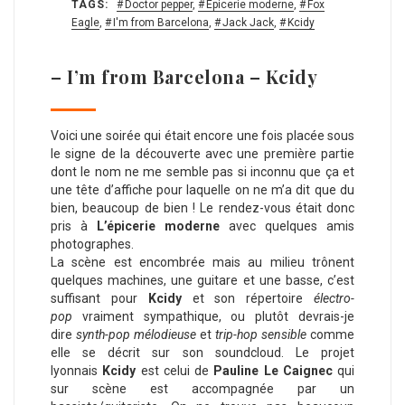
TAGS:
Doctor pepper
,
Epicerie moderne
,
Fox
Eagle
,
I'm from Barcelona
,
Jack Jack
,
Kcidy
– I’m from Barcelona – Kcidy
Voici une soirée qui était encore une fois placée sous
le signe de la découverte avec une première partie
dont le nom ne me semble pas si inconnu que ça et
une tête d’affiche pour laquelle on ne m’a dit que du
bien, beaucoup de bien ! Le rendez-vous était donc
pris à
L’épicerie moderne
avec quelques amis
photographes.
La scène est encombrée mais au milieu trônent
quelques machines, une guitare et une basse, c’est
suffisant pour
Kcidy
et son répertoire
électro-
pop
vraiment sympathique, ou plutôt devrais-je
dire
synth-pop mélodieuse
et
trip-hop sensible
comme
elle se décrit sur son soundcloud. Le projet
lyonnais
Kcidy
est celui de
Pauline Le Caignec
qui
sur scène est accompagnée par un