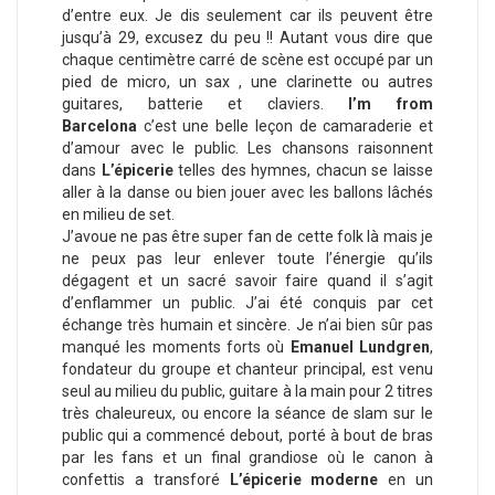
d’entre eux. Je dis seulement car ils peuvent être
jusqu’à 29, excusez du peu !! Autant vous dire que
chaque centimètre carré de scène est occupé par un
pied de micro, un sax , une clarinette ou autres
guitares, batterie et claviers.
I’m from
Barcelona
c’est une belle leçon de camaraderie et
d’amour avec le public. Les chansons raisonnent
dans
L’épicerie
telles des hymnes, chacun se laisse
aller à la danse ou bien jouer avec les ballons lâchés
en milieu de set.
J’avoue ne pas être super fan de cette folk là mais je
ne peux pas leur enlever toute l’énergie qu’ils
dégagent et un sacré savoir faire quand il s’agit
d’enflammer un public. J’ai été conquis par cet
échange très humain et sincère. Je n’ai bien sûr pas
manqué les moments forts où
Emanuel Lundgren
,
fondateur du groupe et chanteur principal, est venu
seul au milieu du public, guitare à la main pour 2 titres
très chaleureux, ou encore la séance de slam sur le
public qui a commencé debout, porté à bout de bras
par les fans et un final grandiose où le canon à
confettis a transforé
L’épicerie moderne
en un