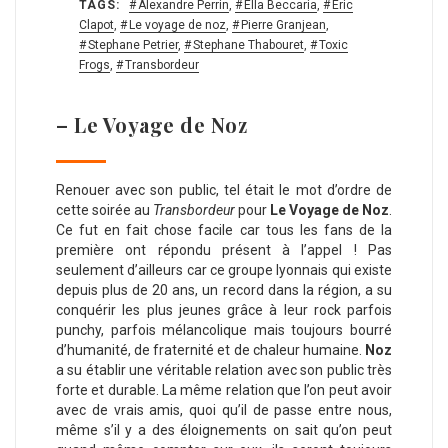
TAGS:
Alexandre Perrin
,
Ella Beccaria
,
Eric
Clapot
,
Le voyage de noz
,
Pierre Granjean
,
Stephane Petrier
,
Stephane Thabouret
,
Toxic
Frogs
,
Transbordeur
– Le Voyage de Noz
Renouer avec son public, tel était le mot d’ordre de
cette soirée au
Transbordeur
pour
Le Voyage de
Noz
.
Ce fut en fait chose facile car tous les fans de la
première ont répondu présent à l’appel ! Pas
seulement d’ailleurs car ce groupe lyonnais qui existe
depuis plus de 20 ans, un record dans la région, a su
conquérir les plus jeunes grâce à leur rock parfois
punchy, parfois mélancolique mais toujours bourré
d’humanité, de fraternité et de chaleur humaine.
Noz
a su établir une véritable relation avec son public très
forte et durable. La même relation que l’on peut avoir
avec de vrais amis, quoi qu’il de passe entre nous,
même s’il y a des éloignements on sait qu’on peut