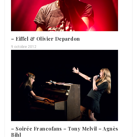
– Eiffel & Olivier Depardon
9 octobre 2012
– Soirée Francofans – Tony Melvil – Agnès
Bihl