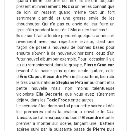
quand même compter sur eux, ils seront toujours
présent et inversement.
Noz
si on ne les connaît que
de loin on ressent quand même tout un fort
sentiment d’amitié et une grosse envie de les
chouchouter. Qui n’a pas eu envie de leur faire un
gros câlin pendant la soirée ? Moi oui en tout cas !
Ils se sont fait attendre pendant quelques années et
reviennent avec leur répertoire revisité, c’est une
façon de poser à nouveau de bonnes bases pour
ensuite s’ouvrir à de nouveaux horizons, ceux d’un
futur nouvel album par exemple. Pour l’occasion il y a
eu du remaniement dans le groupe,
Pierre
Granjean
revient à la basse, plus qu’une seule guitare, celle
d’
Éric
Clapot
,
Alexandre Perrin
à la batterie, bien sûr
le très charismatique
Stéphane
Petrier
au chant et la
petite nouvelle mais non moins talentueuse
violoniste
Ella Beccaria
que vous avez sûrement
déjà vu dans les
Toxic
Frogs
entre autres.
Le scénario était donc parfait pour cette soirée et dès
les premières notes la chaleur a envahie le
Club
Transbo
, ce fut ainsi jusqu’au bout !
Alexandre
était le
premier à monter sur scène, lançant une batterie
acérée suivi par la puissante basse de
Pierre
puis