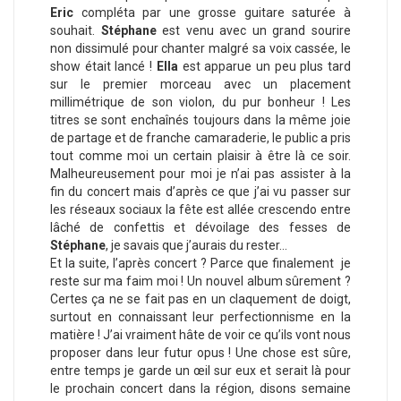
Eric
compléta par une grosse guitare saturée à
souhait.
Stéphane
est venu avec un grand sourire
non dissimulé pour chanter malgré sa voix cassée, le
show était lancé !
Ella
est apparue un peu plus tard
sur le premier morceau avec un placement
millimétrique de son violon, du pur bonheur ! Les
titres se sont enchaînés toujours dans la même joie
de partage et de franche camaraderie, le public a pris
tout comme moi un certain plaisir à être là ce soir.
Malheureusement pour moi je n’ai pas assister à la
fin du concert mais d’après ce que j’ai vu passer sur
les réseaux sociaux la fête est allée crescendo entre
lâché de confettis et dévoilage des fesses de
Stéphane
, je savais que j’aurais du rester…
Et la suite, l’après concert ? Parce que finalement je
reste sur ma faim moi ! Un nouvel album sûrement ?
Certes ça ne se fait pas en un claquement de doigt,
surtout en connaissant leur perfectionnisme en la
matière ! J’ai vraiment hâte de voir ce qu’ils vont nous
proposer dans leur futur opus ! Une chose est sûre,
entre temps je garde un œil sur eux et serait là pour
le prochain concert dans la région, disons semaine