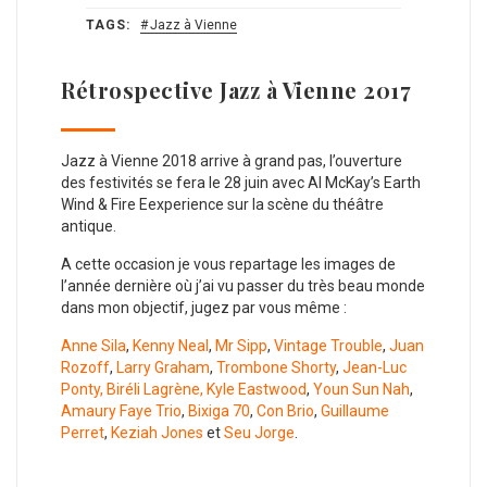
TAGS:
Jazz à Vienne
Rétrospective Jazz à Vienne 2017
Jazz à Vienne 2018 arrive à grand pas, l’ouverture
des festivités se fera le 28 juin avec Al McKay’s Earth
Wind & Fire Eexperience sur la scène du théâtre
antique.
A cette occasion je vous repartage les images de
l’année dernière où j’ai vu passer du très beau monde
dans mon objectif, jugez par vous même :
Anne Sila
,
Kenny Neal
,
Mr Sipp
,
Vintage Trouble
,
Juan
Rozoff
,
Larry Graham
,
Trombone Shorty
,
Jean-Luc
Ponty, Biréli Lagrène, Kyle Eastwood
,
Youn Sun Nah
,
Amaury Faye Trio
,
Bixiga 70
,
Con Brio
,
Guillaume
Perret
,
Keziah Jones
et
Seu Jorge
.