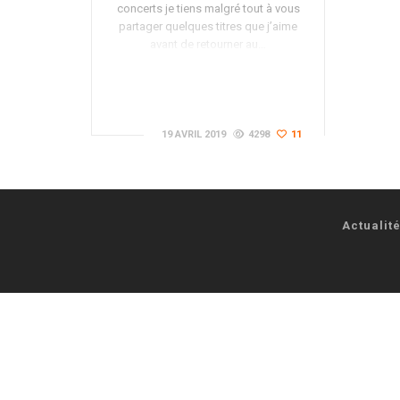
concerts je tiens malgré tout à vous
partager quelques titres que j’aime
avant de retourner au…
19 AVRIL 2019
4298
11
Actualit