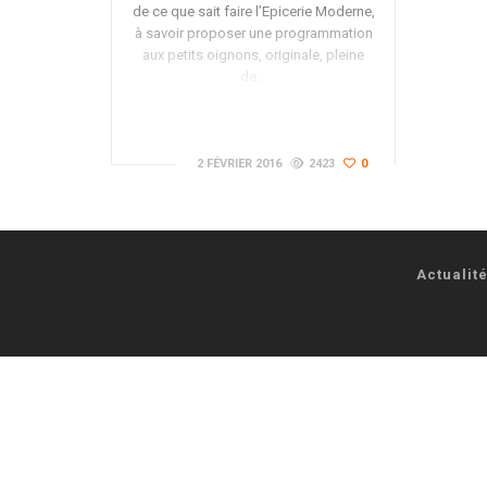
de ce que sait faire l’Epicerie Moderne,
à savoir proposer une programmation
aux petits oignons, originale, pleine
de…
2 FÉVRIER 2016
2423
0
Actualit