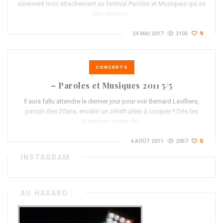
sûrement mon attachement au festival Paroles et Musiques qui se
déroule tous…
24 MAI 2017
3103
9
CONCERTS
– Paroles et Musiques 2011 5/5
Il aura fallu attendre le dernier jour pour voir Bernard Lavilliers,
parrain des 20ans, envahir un zénith plein à craquer !! Dès les
premières notes de…
4 AOÛT 2011
2057
0
INSTAGRAM
AU HASARD :