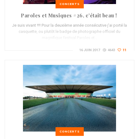
CONCERTS
Paroles et Musiques #26, c’était beau !
Je suis vivant !!!! Pour la deuxième année consécutive j’ai porté la
casquette, ou plutôt le badge de photographe officiel du
magnifique festival Paroles et…
16 JUIN 2017
4643
11
CONCERTS