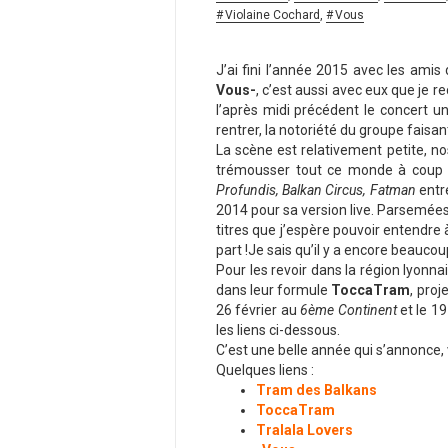
Violaine Cochard
,
Vous
J’ai fini l’année 2015 avec les amis
Vous-
, c’est aussi avec eux que je 
l’après midi précédent le concert u
rentrer, la notoriété du groupe faisant 
La scène est relativement petite, no
trémousser tout ce monde à coup 
Profundis, Balkan Circus, Fatman
entre
2014 pour sa version live. Parsemées 
titres que j’espère pouvoir entendre 
part !Je sais qu’il y a encore beaucoup 
Pour les revoir dans la région lyonnai
dans leur formule
ToccaTram
, pro
26 février au
6ème Continent
et le 1
les liens ci-dessous.
C’est une belle année qui s’annonce, v
Quelques liens :
Tram des Balkans
ToccaTram
Tralala Lovers