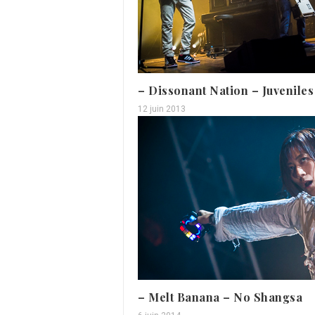
– Dissonant Nation – Juveniles
12 juin 2013
– Melt Banana – No Shangsa