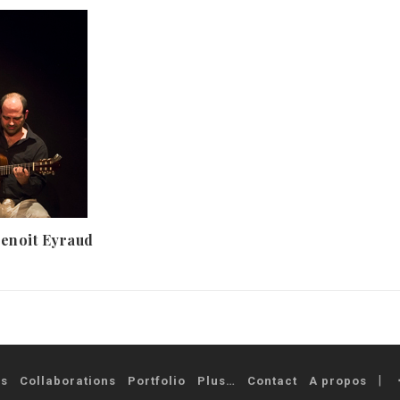
Benoit Eyraud
és
Collaborations
Portfolio
Plus…
Contact
A propos