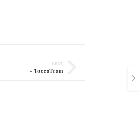
NEXT
– ToccaTram