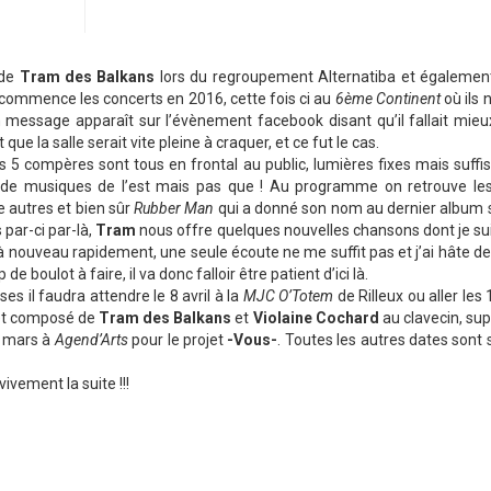
 de
Tram des Balkans
lors du regroupement Alternatiba et égalemen
recommence les concerts en 2016, cette fois ci au
6ème Continent
où ils 
n message apparaît sur l’évènement facebook disant qu’il fallait mieu
que la salle serait vite pleine à craquer, et ce fut le cas.
s 5 compères sont tous en frontal au public, lumières fixes mais suffi
de musiques de l’est mais pas que ! Au programme on retrouve le
 autres et bien sûr
Rubber Man
qui a donné son nom au dernier album so
par-ci par-là,
Tram
nous offre quelques nouvelles chansons dont je sui
à nouveau rapidement, une seule écoute ne me suffit pas et j’ai hâte de
de boulot à faire, il va donc falloir être patient d’ici là.
ses il faudra attendre le 8 avril à la
MJC O’Totem
de Rilleux ou aller les
jet composé de
Tram des Balkans
et
Violaine Cochard
au clavecin, su
9 mars à
Agend’Arts
pour le projet
-Vous-
. Toutes les autres dates sont 
ivement la suite !!!