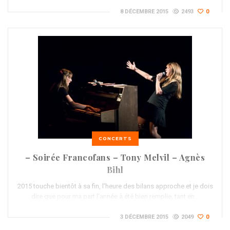
8 DÉCEMBRE 2015
2493
0
CONCERTS
– Soirée Francofans – Tony Melvil – Agnès
Bihl
2015 touche bientôt à sa fin, l’heure des bilans approche et je dois
dire que pour ma part l’année à été bien remplie, tant en…
3 DÉCEMBRE 2015
2049
0