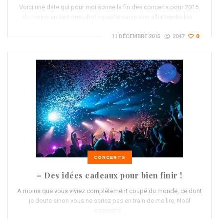
Voici une date qui pour moi sonne la fin des concerts pour 2015,
du moins en tant que photographe car je vais aller tendre les…
11 DÉCEMBRE 2015
2047
0
CONCERTS
– Des idées cadeaux pour bien finir !
A moins que vous viviez complètement coupé du monde, ce dont
je doute sinon vous ne seriez pas en train de me lire, Noël
approche…