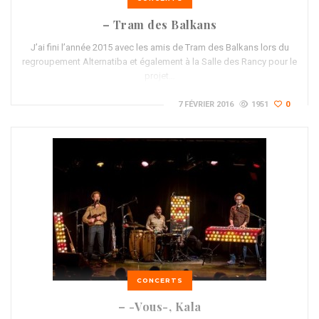
– Tram des Balkans
J’ai fini l’année 2015 avec les amis de Tram des Balkans lors du
regroupement Alternatiba et également à la Salle des Rancy pour le
projet…
7 FÉVRIER 2016
1951
0
CONCERTS
– -Vous-, Kala