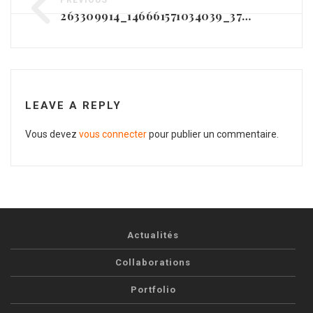
PREVIOUS
263309914_146661571034039_377422048799150461_n
LEAVE A REPLY
Vous devez
vous connecter
pour publier un commentaire.
Actualités
Collaborations
Portfolio