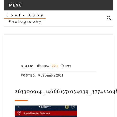
MENU
STATS:
3357
0
399
POSTED:
9 décembre 2021
263309914_146661571034039_37742204